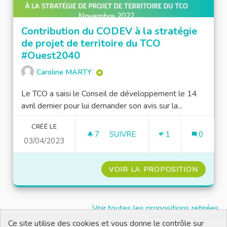
Contribution du CODEV à la stratégie
de projet de territoire du TCO
#Ouest2040
Caroline MARTY
Le TCO a saisi le Conseil de développement le 14
avril dernier pour lui demander son avis sur la...
CRÉÉ LE
7
7 ABONNÉS
SUIVRE
1
0
03/04/2023
CONTRIBUTION DU CODEV À LA
VOIR LA PROPOSITION
CONTRI
Voir toutes les propositions retirées
Ce site utilise des cookies et vous donne le contrôle sur