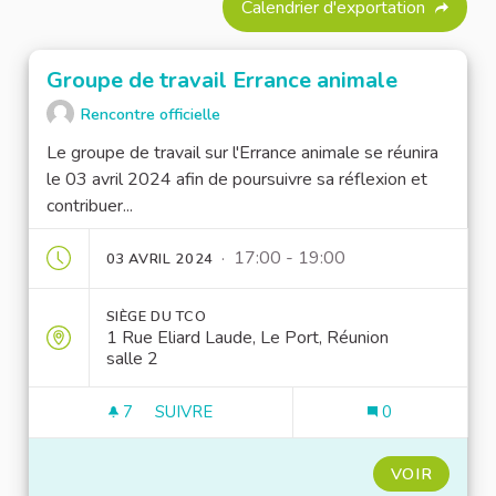
Calendrier d'exportation
Groupe de travail Errance animale
Rencontre officielle
Le groupe de travail sur l'Errance animale se réunira
le 03 avril 2024 afin de poursuivre sa réflexion et
contribuer...
· 17:00 - 19:00
03 AVRIL 2024
SIÈGE DU TCO
1 Rue Eliard Laude, Le Port, Réunion
salle 2
7
7 ABONNÉS
SUIVRE
0
GROUPE DE TRAVAIL ERRANCE ANIMALE
VOIR