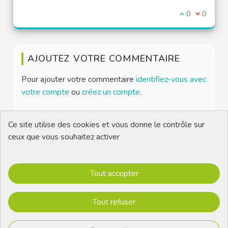
Je suis d'acco
0
Je ne sui
0
AJOUTEZ VOTRE COMMENTAIRE
Pour ajouter votre commentaire
identifiez-vous avec
votre compte
ou
créez un compte
.
Ce site utilise des cookies et vous donne le contrôle sur
ceux que vous souhaitez activer
Conditions Générales d'Utilisation
Mentions Légales
Tout accepter
Contactez-nous
Télécharger les fichiers Open Data
Tout refuser
Site réalisé par
Open Source Politics
grâce au
logiciel libre
(Lien externe)
Decidim
.