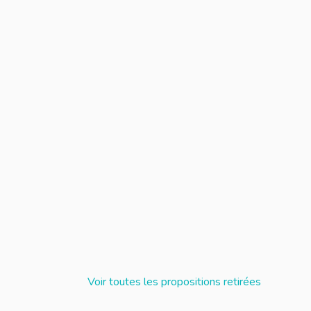
S DANS LE CADRE DU SÉMINAIRE DU TCO LE 27 AVRIL PROC
ÉXIONS ET PROPOSITIONS DANS LE CADRE DU SÉMINAIR
Voir toutes les propositions retirées