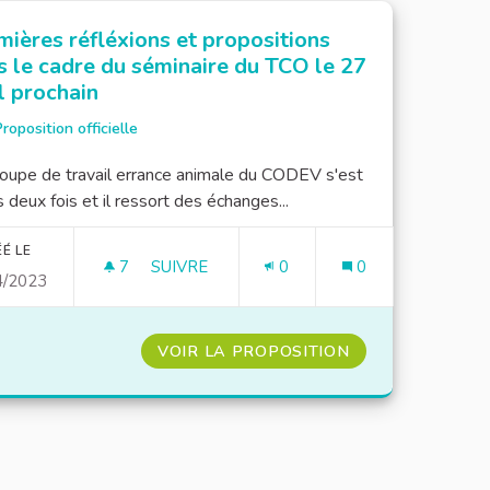
mières réfléxions et propositions
s le cadre du séminaire du TCO le 27
l prochain
roposition officielle
oupe de travail errance animale du CODEV s'est
s deux fois et il ressort des échanges...
É LE
7
7 ABONNÉS
SUIVRE
0
0
4/2023
PREMIÈRES RÉFLÉXIONS ET PROPOSITION
VOIR LA PROPOSITION
PREMIÈRES RÉFL