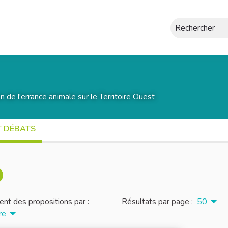
Rechercher
on de l'errance animale sur le Territoire Ouest
T DÉBATS
nt des propositions par :
Résultats par page :
50
re