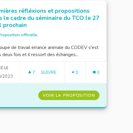
mières réfléxions et propositions
s le cadre du séminaire du TCO le 27
l prochain
roposition officielle
oupe de travail errance animale du CODEV s'est
s deux fois et il ressort des échanges...
É LE
7
7 ABONNÉS
SUIVRE
0
0
4/2023
PREMIÈRES RÉFLÉXIONS ET PROPOSITION
VOIR LA PROPOSITION
PREMIÈRES RÉFL