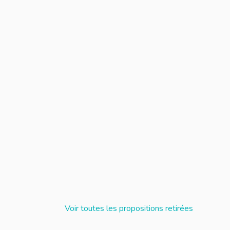
S DANS LE CADRE DU SÉMINAIRE DU TCO LE 27 AVRIL PROC
ÉXIONS ET PROPOSITIONS DANS LE CADRE DU SÉMINAIR
Voir toutes les propositions retirées