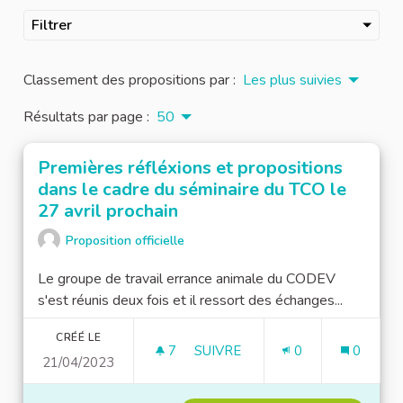
Filtrer
Classement des propositions par :
Les plus suivies
Résultats par page :
50
Premières réfléxions et propositions
dans le cadre du séminaire du TCO le
27 avril prochain
Proposition officielle
Le groupe de travail errance animale du CODEV
s'est réunis deux fois et il ressort des échanges...
CRÉÉ LE
7
7 ABONNÉS
SUIVRE
0
0
21/04/2023
PREMIÈRES RÉFLÉXIONS ET PR