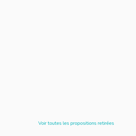
S DANS LE CADRE DU SÉMINAIRE DU TCO LE 27 AVRIL PROC
ÉXIONS ET PROPOSITIONS DANS LE CADRE DU SÉMINAIR
Voir toutes les propositions retirées