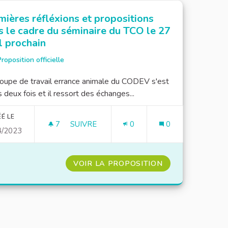
mières réfléxions et propositions
s le cadre du séminaire du TCO le 27
l prochain
roposition officielle
oupe de travail errance animale du CODEV s'est
s deux fois et il ressort des échanges...
É LE
7
7 ABONNÉS
SUIVRE
0
0
4/2023
PREMIÈRES RÉFLÉXIONS ET PROPOSITION
VOIR LA PROPOSITION
PREMIÈRES RÉFL